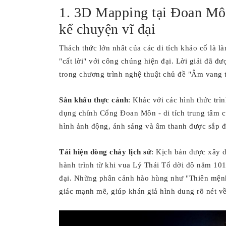
1. 3D Mapping tại Đoan Môn
kể chuyện vĩ đại
Thách thức lớn nhât của các di tích khảo cổ là là
"cất lời" với công chúng hiện đại. Lời giải đã 
trong chương trình nghệ thuật chủ đề "Âm vang t
Sân khấu thực cảnh
: Khác với các hình thức trì
dụng chính Cổng Đoan Môn - di tích trung tâm c
hình ảnh động, ánh sáng và âm thanh được sắp đặ
Tái hiện dòng chảy lịch sử
: Kịch bản được xây d
hành trình từ khi vua Lý Thái Tổ dời đô năm 1010,
đại. Những phân cảnh hào hùng như "Thiên mệnh
giác mạnh mẽ, giúp khán giả hình dung rõ nét về