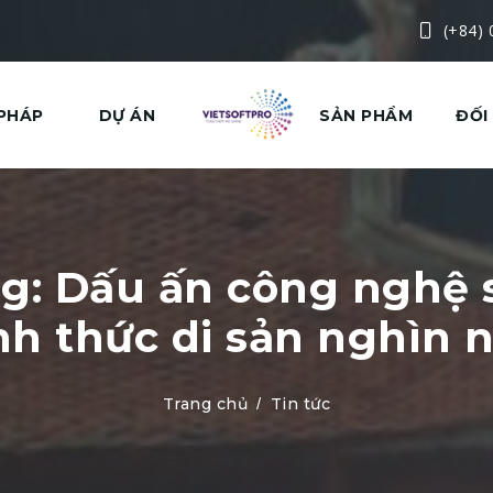
(+84)
 PHÁP
DỰ ÁN
SẢN PHẨM
ĐỐI
g: Dấu ấn công nghệ s
nh thức di sản nghìn 
Trang chủ
Tin tức