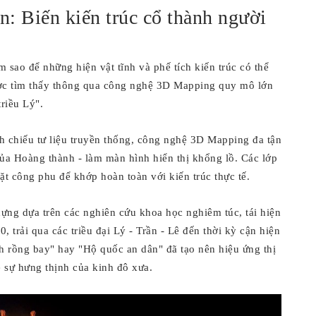
: Biến kiến trúc cổ thành người
m sao để những hiện vật tĩnh và phế tích kiến trúc có thể
được tìm thấy thông qua công nghệ 3D Mapping quy mô lớn
riều Lý".
nh chiếu tư liệu truyền thống, công nghệ 3D Mapping đa tận
ủa Hoàng thành - làm màn hình hiển thị khổng lồ. Các lớp
t công phu để khớp hoàn toàn với kiến trúc thực tế.
ựng dựa trên các nghiên cứu khoa học nghiêm túc, tái hiện
 trải qua các triều đại Lý - Trần - Lê đến thời kỳ cận hiện
 rồng bay" hay "Hộ quốc an dân" đã tạo nên hiệu ứng thị
 sự hưng thịnh của kinh đô xưa.