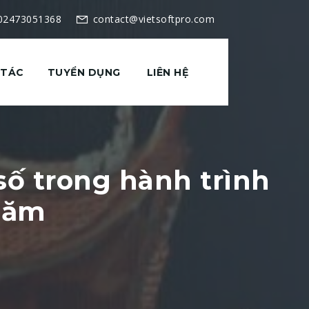
 02473051368
contact@vietsoftpro.com
 TÁC
TUYỂN DỤNG
LIÊN HỆ
ố trong hành trình
năm